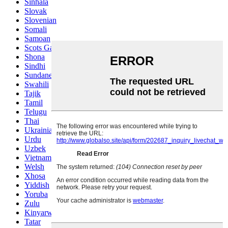
Sinhala
Slovak
Slovenian
Somali
Samoan
Scots Gaelic
Shona
Sindhi
Sundanese
Swahili
Tajik
Tamil
Telugu
Thai
Ukrainian
Urdu
Uzbek
Vietnamese
Welsh
Xhosa
Yiddish
Yoruba
Zulu
Kinyarwanda
Tatar