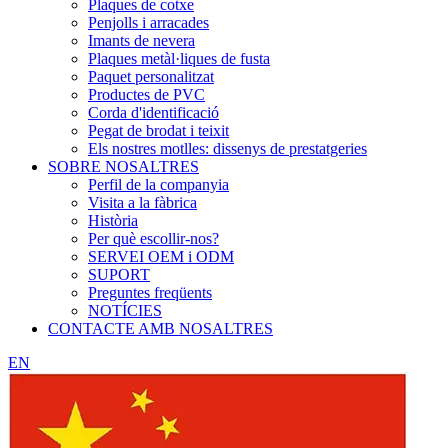
Plaques de cotxe
Penjolls i arracades
Imants de nevera
Plaques metàl·liques de fusta
Paquet personalitzat
Productes de PVC
Corda d'identificació
Pegat de brodat i teixit
Els nostres motlles: dissenys de prestatgeries
SOBRE NOSALTRES
Perfil de la companyia
Visita a la fàbrica
Història
Per què escollir-nos?
SERVEI OEM i ODM
SUPORT
Preguntes freqüents
NOTÍCIES
CONTACTE AMB NOSALTRES
EN