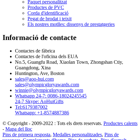
Paquet personalitzat
Productes de PVC
Corda d'identificació
Pegat de brodat i teixit
Els nostres motlles: dissenys de prestatgeries
Informació de contacte
Contactes de fàbrica
Contactes de l'oficina dels EUA
No.5, Guangfu Road, Xiaolan Town, Zhongshan Ctiy,
Guangdong, Xina
Huntington, Ave, Boston
sales@aoo-hui.com
sales@olympicgloryawards.com
winnie@olympicgloryawards.com
Whatsapp 24-7: 0086-18024245545
24-7 Skype: AoHuiGifts
Tel:6179387002
Whatsapp: +1-8574887386
© Copyright - 2009-2022 : Tots els drets reservats.
Productes calents
-
Mapa del lloc
Pins de primera resposta
,
Medalles personalitzades
,
Pins de