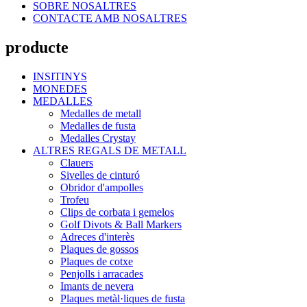
SOBRE NOSALTRES
CONTACTE AMB NOSALTRES
producte
INSITINYS
MONEDES
MEDALLES
Medalles de metall
Medalles de fusta
Medalles Crystay
ALTRES REGALS DE METALL
Clauers
Sivelles de cinturó
Obridor d'ampolles
Trofeu
Clips de corbata i gemelos
Golf Divots & Ball Markers
Adreces d'interès
Plaques de gossos
Plaques de cotxe
Penjolls i arracades
Imants de nevera
Plaques metàl·liques de fusta