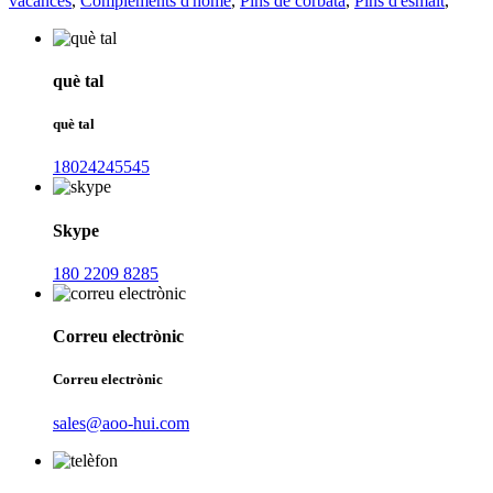
vacances
,
Complements d'home
,
Pins de corbata
,
Pins d'esmalt
,
què tal
què tal
18024245545
Skype
180 2209 8285
Correu electrònic
Correu electrònic
sales@aoo-hui.com