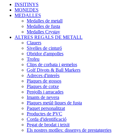
INSITINYS
MONEDES
MEDALLES
Medalles de metall
Medalles de fusta
Medalles Crystay
ALTRES REGALS DE METALL
Clauers
Sivelles de cinturó
Obridor d'ampolles
Trofeu
Clips de corbata i gemelos
Golf Divots & Ball Markers
Adreces d'interès
Plaques de gossos
Plaques de cotxe
Penjolls i arracades
Imants de nevera
Plaques metàl·liques de fusta
Paquet personalitzat
Productes de PVC
Corda d'identificació
Pegat de brodat i teixit
Els nostres motlles: dissenys de prestatgeries