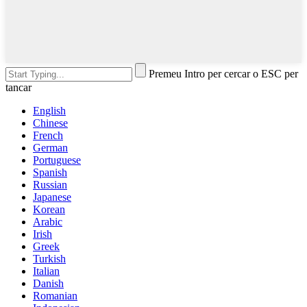
Premeu Intro per cercar o ESC per
tancar
English
Chinese
French
German
Portuguese
Spanish
Russian
Japanese
Korean
Arabic
Irish
Greek
Turkish
Italian
Danish
Romanian