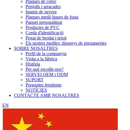
Plaques de cotxe
Penjolls i arracades
Imants de nevera
Plaques metàl·liques de fusta
Paquet personalitzat
Productes de PVC
Corda d'identificació
Pegat de brodat i teixit
Els nostres motlles: dissenys de prestatgeries
SOBRE NOSALTRES
Perfil de la companyia
Visita a la fàbrica
Història
Per què escollir-nos?
SERVEI OEM i ODM
SUPORT
Preguntes freqüents
NOTÍCIES
CONTACTE AMB NOSALTRES
EN