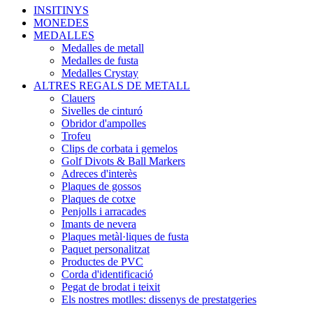
INSITINYS
MONEDES
MEDALLES
Medalles de metall
Medalles de fusta
Medalles Crystay
ALTRES REGALS DE METALL
Clauers
Sivelles de cinturó
Obridor d'ampolles
Trofeu
Clips de corbata i gemelos
Golf Divots & Ball Markers
Adreces d'interès
Plaques de gossos
Plaques de cotxe
Penjolls i arracades
Imants de nevera
Plaques metàl·liques de fusta
Paquet personalitzat
Productes de PVC
Corda d'identificació
Pegat de brodat i teixit
Els nostres motlles: dissenys de prestatgeries