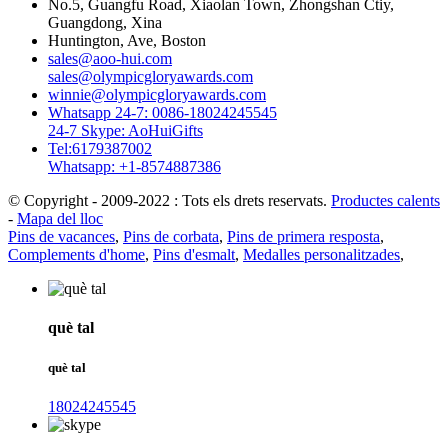
No.5, Guangfu Road, Xiaolan Town, Zhongshan Ctiy,
Guangdong, Xina
Huntington, Ave, Boston
sales@aoo-hui.com
sales@olympicgloryawards.com
winnie@olympicgloryawards.com
Whatsapp 24-7: 0086-18024245545
24-7 Skype: AoHuiGifts
Tel:6179387002
Whatsapp: +1-8574887386
© Copyright - 2009-2022 : Tots els drets reservats.
Productes calents
-
Mapa del lloc
Pins de vacances
,
Pins de corbata
,
Pins de primera resposta
,
Complements d'home
,
Pins d'esmalt
,
Medalles personalitzades
,
què tal
què tal
18024245545